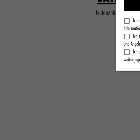
Fadenzahl 600
Ich 
Informatio
Ich 
und Angeb
Ich 
weitergeg
HOTEL BETTWAREN-SET
Verbessern Sie Ihren Schlaf mit Schicht für Schicht seidi
knackigem Perkal von Pullman Hotels. Von der Bettdecke
Kissenbezügen und allem dazwischen – mit unseren kom
sind Sie rundum versorgt.