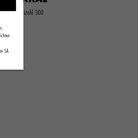
Fadenzahl 300
r.
richten
cor SA