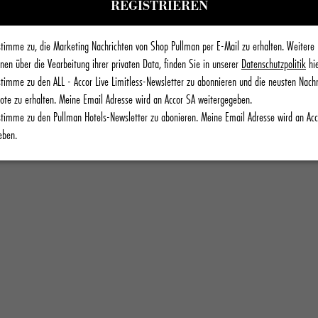
stimme zu, die Marketing Nachrichten von Shop Pullman per E-Mail zu erhalten. Weitere
nen über die Vearbeitung ihrer privaten Data, finden Sie in unserer
Datenschutzpolitik
hie
stimme zu den ALL - Accor Live Limitless-Newsletter zu abonnieren und die neusten Nach
ote zu erhalten. Meine Email Adresse wird an Accor SA weitergegeben.
stimme zu den Pullman Hotels-Newsletter zu abonieren. Meine Email Adresse wird an Ac
eben.
S
gem Satin oder
 bis zu den
pletten Bettwaren-Sets