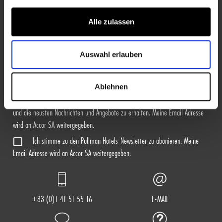
Alle zulassen
REGISTRIEREN
Auswahl erlauben
Ich stimme zu, die Marketing Nachrichten von Shop Pullman per E-
Mail zu erhalten. Weitere Informationen über die Vearbeitung ihrer privaten
Data, finden Sie in unserer
Datenschutzpolitik
hier.
Ablehnen
Ich stimme zu den ALL - Accor Live Limitless-Newsletter zu abonnieren
und die neusten Nachrichten und Angebote zu erhalten. Meine Email Adresse
wird an Accor SA weitergegeben.
Ich stimme zu den Pullman Hotels-Newsletter zu abonieren. Meine
Email Adresse wird an Accor SA weitergegeben.
+33 (0)1 41 51 55 16
E-MAIL