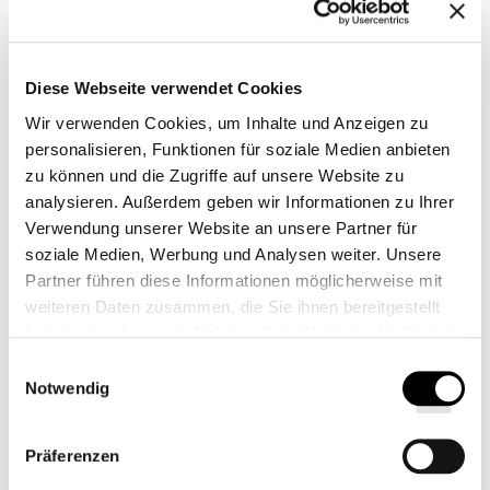
Diese Webseite verwendet Cookies
Wir verwenden Cookies, um Inhalte und Anzeigen zu
personalisieren, Funktionen für soziale Medien anbieten
zu können und die Zugriffe auf unsere Website zu
analysieren. Außerdem geben wir Informationen zu Ihrer
Verwendung unserer Website an unsere Partner für
C.O. BIGELOW KERZE
soziale Medien, Werbung und Analysen weiter. Unsere
Partner führen diese Informationen möglicherweise mit
weiteren Daten zusammen, die Sie ihnen bereitgestellt
RAUMDUFT
haben oder die sie im Rahmen Ihrer Nutzung der Dienste
Mit unseren Duftkerzen und Raumdüften können Sie die
gesammelt haben.
Einwilligungsauswahl
Notwendig
Raffinesse der Pullman Hotels auch zuhause erleben. Unser
exklusiver Duft aus Grapefruit, Mandarine und pfeffrigen
Präferenzen
Holzgewürzen erfüllt jedes Zimmer mit duftenden Erinnerungen.