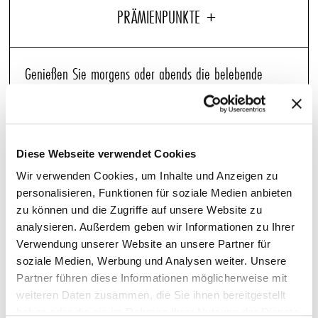
Genießen Sie morgens oder abends die belebende
Wirkung unseres Bade- & Körperpflege-Sets von C.O.
Bigelow, das in den Gästezimmern der Pullman Hotels
präsentiert wird. Helle Noten von Bergamotte, Grapefruit
Diese Webseite verwendet Cookies
und Mandarine stimulieren die Sinne, gepaart mit
Wir verwenden Cookies, um Inhalte und Anzeigen zu
Untertönen von pfeffrigen Holzgewürzen. Das Set
personalisieren, Funktionen für soziale Medien anbieten
enthält je eine Flasche Shampoo, Haarbalsam,
zu können und die Zugriffe auf unsere Website zu
analysieren. Außerdem geben wir Informationen zu Ihrer
Körperlotion und Duschgel. Dermatologisch getestet.
Verwendung unserer Website an unsere Partner für
soziale Medien, Werbung und Analysen weiter. Unsere
Partner führen diese Informationen möglicherweise mit
WEITERE ARTIKEL, DIE SIE LIEBEN WERDEN
weiteren Daten zusammen, die Sie ihnen bereitgestellt
haben oder die sie im Rahmen Ihrer Nutzung der Dienste