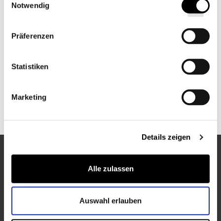
Notwendig
Präferenzen
BADEMANTEL
Statistiken
KÖRPERLOTION
Marketing
Details zeigen
ENTDECKEN SIE MEHR VON PULLMAN HOTELS
Alle zulassen
Auswahl erlauben