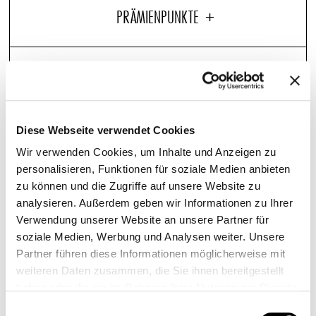
Das exklusive Pullman Hotels Duschgel von C.O. Bigelow
bringt neuen Schwung in Ihre Dusche. Mit den hellen
Aromen von Bergamotte, Grapefruit und Mandarine
Diese Webseite verwendet Cookies
sowie einem subtilen Hauch pfeffriger Holzgewürze
Wir verwenden Cookies, um Inhalte und Anzeigen zu
sorgt dieses pflegende Duschgel für einen guten Start in
personalisieren, Funktionen für soziale Medien anbieten
den Tag. Dermatologisch getestet.
zu können und die Zugriffe auf unsere Website zu
analysieren. Außerdem geben wir Informationen zu Ihrer
Verwendung unserer Website an unsere Partner für
soziale Medien, Werbung und Analysen weiter. Unsere
WEITERE ARTIKEL, DIE SIE LIEBEN WERDEN
Partner führen diese Informationen möglicherweise mit
weiteren Daten zusammen, die Sie ihnen bereitgestellt
haben oder die sie im Rahmen Ihrer Nutzung der Dienste
HANDTUCH-SET
gesammelt haben.
Einwilligungsauswahl