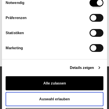
Notwendig
Präferenzen
BADEMANTEL
Statistiken
KÖRPERLOTION
Marketing
Details zeigen
ENTDECKEN SIE MEHR VON PULLMAN HOTELS
Alle zulassen
Auswahl erlauben