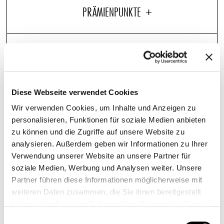
Das exklusive Pullman Hotels Duschgel von C.O. Bigelow
bringt neuen Schwung in Ihre Dusche. Mit den hellen
Aromen von Bergamotte, Grapefruit und Mandarine
Diese Webseite verwendet Cookies
sowie einem subtilen Hauch pfeffriger Holzgewürze
Wir verwenden Cookies, um Inhalte und Anzeigen zu
sorgt dieses pflegende Duschgel für einen guten Start in
personalisieren, Funktionen für soziale Medien anbieten
den Tag. Dermatologisch getestet.
zu können und die Zugriffe auf unsere Website zu
analysieren. Außerdem geben wir Informationen zu Ihrer
Verwendung unserer Website an unsere Partner für
soziale Medien, Werbung und Analysen weiter. Unsere
WEITERE ARTIKEL, DIE SIE LIEBEN WERDEN
Partner führen diese Informationen möglicherweise mit
weiteren Daten zusammen, die Sie ihnen bereitgestellt
haben oder die sie im Rahmen Ihrer Nutzung der Dienste
HANDTUCH-SET
gesammelt haben.
Einwilligungsauswahl