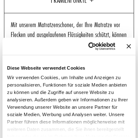
Mit unserem Matratzenschoner, der Ihre Matratze vor
Flecken und ausgelaufenen Flüssigkeiten schützt, können
Sie sich entspannen und ruhig schlafen. Dieser Schoner
aus einem atmungsaktivem Stoff, die perfekte
Grundlage für jedes Bett, sorgt dafür, dass Sie es
Diese Webseite verwendet Cookies
angenehm kühl haben, während er gleichzeitig die
Wir verwenden Cookies, um Inhalte und Anzeigen zu
Qualität Ihrer Matratze bewahrt. Genießen Sie
personalisieren, Funktionen für soziale Medien anbieten
erholsamen Schlaf in dem Wissen, dass Ihr Bett sauber,
zu können und die Zugriffe auf unsere Website zu
analysieren. Außerdem geben wir Informationen zu Ihrer
frisch und geschützt ist.
Verwendung unserer Website an unsere Partner für
soziale Medien, Werbung und Analysen weiter. Unsere
Partner führen diese Informationen möglicherweise mit
WEITERE ARTIKEL, DIE SIE LIEBEN WERDEN
weiteren Daten zusammen, die Sie ihnen bereitgestellt
haben oder die sie im Rahmen Ihrer Nutzung der Dienste