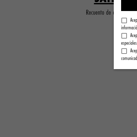
Recuento de 600 hilos
Acep
informació
Acep
especiales
Acep
comunicad
JUEGOS DE ROPA DE C
Eleve su sueño con capa tras capa de sedoso satén o con
percal de Pullman Hotels. Desde el edredón hasta las f
todo el resto, encontrará todo en nuestros juegos compl