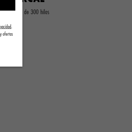
Recuento de 300 hilos
ivacidad
.
y ofertas