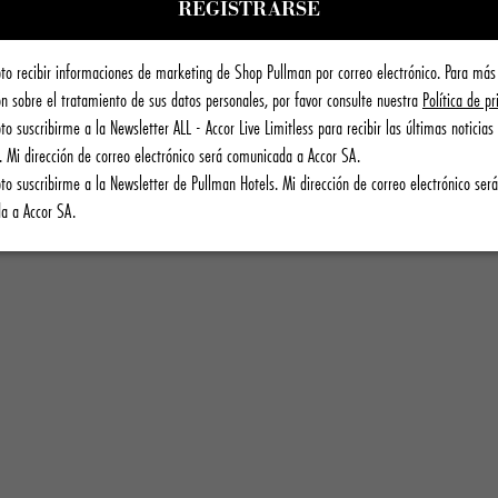
to recibir informaciones de marketing de Shop Pullman por correo electrónico. Para más
n sobre el tratamiento de sus datos personales, por favor consulte nuestra
Política de pr
to suscribirme a la Newsletter ALL - Accor Live Limitless para recibir las últimas noticias 
. Mi dirección de correo electrónico será comunicada a Accor SA.
to suscribirme a la Newsletter de Pullman Hotels. Mi dirección de correo electrónico será
a a Accor SA.
AMA
 juegos de fresco
undas de almohada y
etos de ropa de cama.