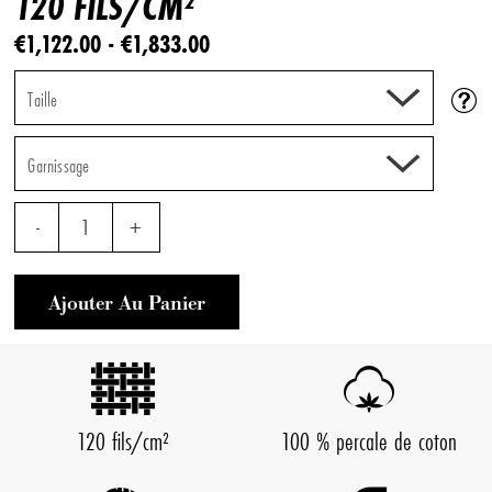
120 FILS/CM²
€1,122.00 - €1,833.00
Taille
Garnissage
-
1
+
Ajouter Au Panier
120 fils/cm²
100 % percale de coton