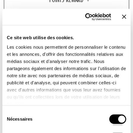
Garnissage au choix : fibres ou naturel
Linge de lit de qualité hôtelière : percale de coton
120 fils/cm²
Ce site web utilise des cookies.
Literie haut de gamme : durabilité et confort
Les cookies nous permettent de personnaliser le contenu
exceptionnel
et les annonces, d'offrir des fonctionnalités relatives aux
médias sociaux et d'analyser notre trafic. Nous
Vous rêvez de confort et de douceur au quotidien ?
partageons également des informations sur l'utilisation de
Plongez chaque nuit dans un véritable océan de bien-
notre site avec nos partenaires de médias sociaux, de
publicité et d'analyse, qui peuvent combiner celles-ci
être avec notre ensemble de literie. Nos draps en
avec d'autres informations que vous leur avez fournies
percale de coton blanc 120 fils/cm², notre couette
ou qu'ils ont collectées lors de votre utilisation de leurs
moelleuse d'hôtel haut de gamme et nos 4 oreillers
services.
d'hôtel confortables vous offrent un sommeil réparateur.
Sélection
Nécessaires
du
La percale de coton blanche promet un toucher doux et
consentement