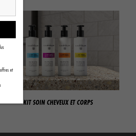
lus
offres et
a
KIT SOIN CHEVEUX ET CORPS