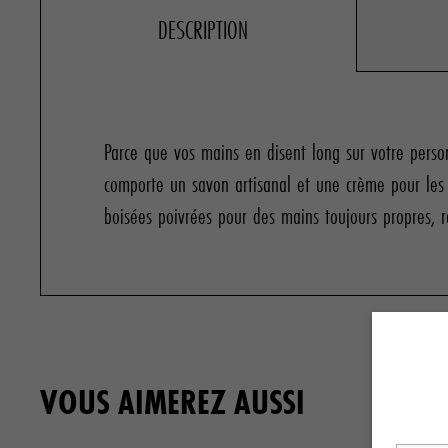
DESCRIPTION
Parce que vos mains en disent long sur votre person
comporte un savon artisanal et une crème pour le
boisées poivrées pour des mains toujours propres, ra
VOUS AIMEREZ AUSSI