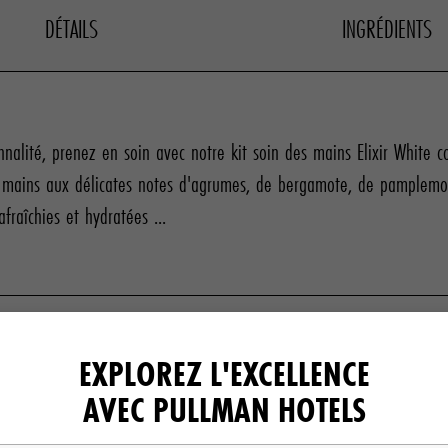
DÉTAILS
INGRÉDIENTS
nalité, prenez en soin avec notre kit soin des mains Elixir White c
s mains aux délicates notes d'agrumes, de bergamote, de pamplemo
fraîchies et hydratées ...
EXPLOREZ L'EXCELLENCE
AVEC PULLMAN HOTELS