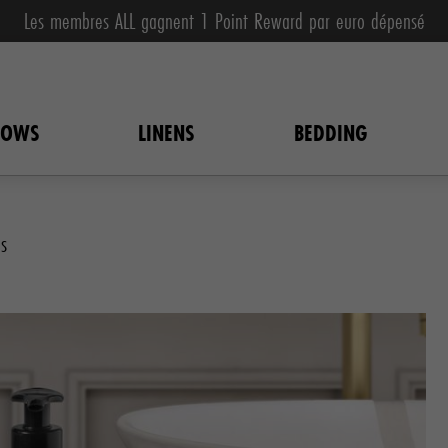
Les membres ALL gagnent 1 Point Reward par euro dépensé
LOWS
LINENS
BEDDING
ns