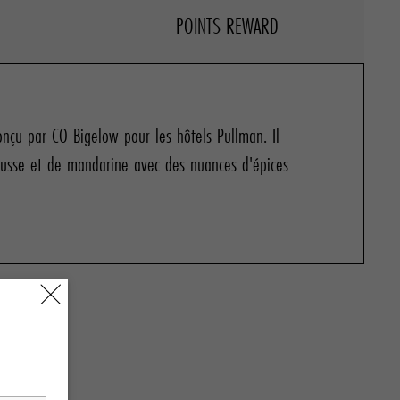
onçu par CO Bigelow pour les hôtels Pullman. Il
usse et de mandarine avec des nuances d'épices