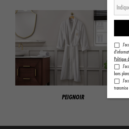
J’ac
d'informat
Politique 
J’ac
bons plans
J’ac
transmise 
PEIGNOIR