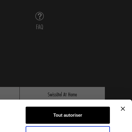
FAQ
Swissôtel At Home
ibis Store
Tout autoriser