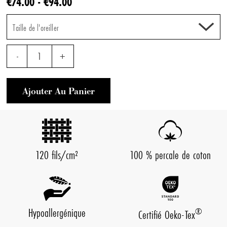
€74.00 - €94.00
Taille de l'oreiller
-
1
+
Ajouter Au Panier
120 fils/cm²
100 % percale de coton
Hypoallergénique
®
Certifié Oeko-Tex