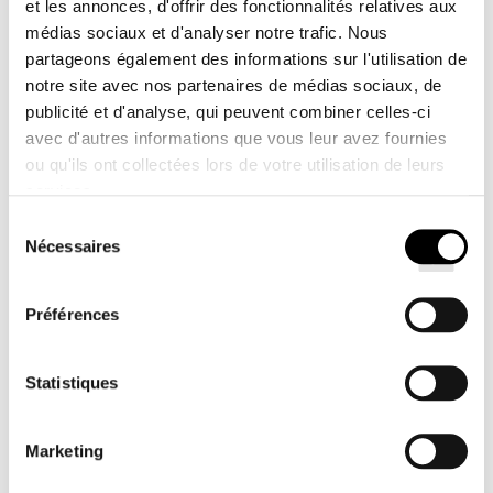
et les annonces, d'offrir des fonctionnalités relatives aux
taies d'oreiller, conçues pour les hôtels Pullman en
médias sociaux et d'analyser notre trafic. Nous
percale de coton haut de gamme. Elles viendront
partageons également des informations sur l'utilisation de
compléter notre housse de couette et notre drap-housse
notre site avec nos partenaires de médias sociaux, de
publicité et d'analyse, qui peuvent combiner celles-ci
assortis pour un fini parfait et une sensation de douceur
avec d'autres informations que vous leur avez fournies
reposante nuit après nuit…
ou qu'ils ont collectées lors de votre utilisation de leurs
services.
Sélection
VOUS AIMEREZ AUSSI
Nécessaires
du
consentement
Préférences
ENSEMBLE HOUSSE DE COUETTE &
TAIES D'OREILLERS PERCALE
Statistiques
Marketing
OREILLER EN FIBRES PREMIUM