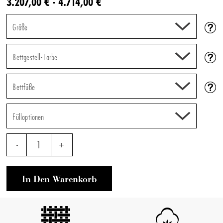
3.207,00 € - 4.714,00 €
Größe
Bettgestell-Farbe
Bettfüße
Fülloptionen
-
1
+
In Den Warenkorb