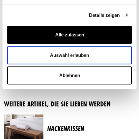
Baumwollsatin in klassischem Weiß mit dunkelblauem
Details zeigen
Satinband-Abschluss. Konzipiert für erholsame,
regenerierende Nächte, bietet dieses Premium-Bett- und
Alle zulassen
Bettwäscheset die perfekte Balance aus Eleganz,
Langlebigkeit und Komfort – ganz wie ein Aufenthalt in
Auswahl erlauben
den Pullman Hotels. Wählen Sie zwischen Natur- oder
Kunstfaserfüllung, ganz nach Ihren persönlichen
Ablehnen
Schlafvorlieben.
WEITERE ARTIKEL, DIE SIE LIEBEN WERDEN
NACKENKISSEN