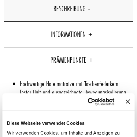
BESCHREIBUNG
INFORMATIONEN
Hochwertige Hotelmatratze mit Taschenfederkern:
fester Halt und ausgezeichnete Bewegungsisolierung
Integrierter Matratzentopper (4 cm): einhüllender
Komfort und sofortige Weichheit
Flexibler Lattenrost: optimale Dämpfung und
Diese Webseite verwendet Cookies
ausgewogene Unterstützung
Wir verwenden Cookies, um Inhalte und Anzeigen zu
4 komfortable Hotelkissen: optimaler Halt und